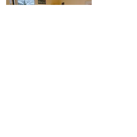
Les salles de
consultation
La clinique dispose de 2 salles de
consultations isolées et
indépendantes pour que les
vétérinaires auscultent vos animaux
en toute tranquillité.Les
consultations sont principalement
sur rendez-vous (hormis pour les