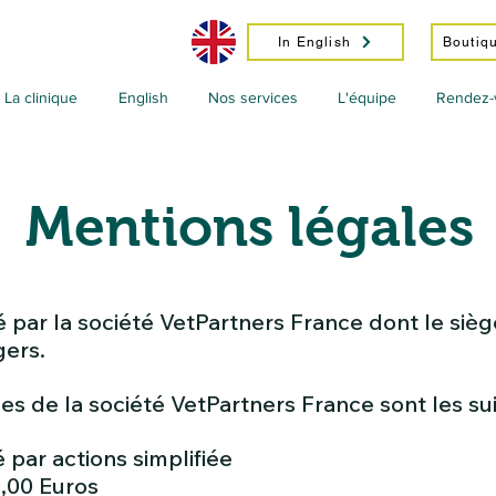
In English
Boutiqu
La clinique
English
Nos services
L'équipe
Rendez-
Mentions légales
é par la société VetPartners France dont le siège
gers.
ues de la société VetPartners France sont les su
 par actions simplifiée
0,00 Euros