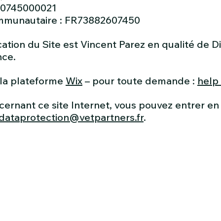
60745000021
mmunautaire : FR73882607450
cation du Site est Vincent Parez en qualité de D
nce.
 la plateforme
Wix
– pour toute demande :
help
ernant ce site Internet, vous pouvez entrer en 
dataprotection@vetpartners.fr
.
e vétérinaire de la Sainte Croix, membre de la
famille Ve